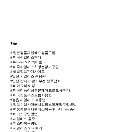
토
끼
무
료
만
남
어
플
w
w
w.
k
Tags:
o
e
#
일본정품제펜섹스정품구입
8
#
미국씨­알리스판매
5.
#
Remen??s 칙칙이효과
c
#
미국씨­알리스처방전없이구입
o
#
꽃물정품판매사이트
m
t
#
일산 시알리스 복용량
o
#
양평 갑자기 발기부전 성욕감퇴
t
#
비아그라 여성
o
#
미국정품여성흥분제아프로드~F판매
r
#
미국정품섹스트롭사용법
a
#
정읍 시알리스 복용법
n
#
정품수입산미국시­알리스복제약구입방법
k
#
여성흥분제제펜섹스복용후나타나는증상
i
#
비닉스구입방법
n
#
시알리스 음주
g
밍
#
칵스타복용방법
키
#
시알리스 5mg 후기