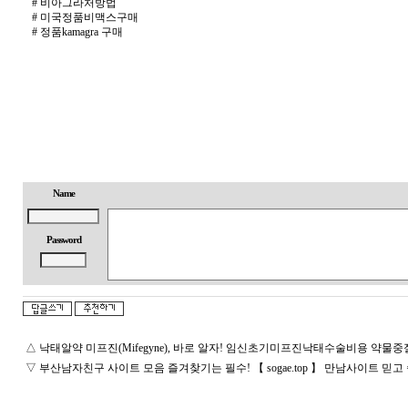
넷
#
비아그­라처방법
트
#
미국정품비맥스구매
위
#
정품kamagra 구매
터
m
o
n
e
y
p
r
i
m
e
채
팅
Name
사
이
트
Password
순
위
q
l
d
k
a
h
△
낙태알약 미프진(Mifegyne), 바로 알자! 임신초기미프진낙태수술비용 약물
f
미
프
▽
부­산­남­자­친­구 사이트 모음 즐겨찾기는 필수! 【 sogae.top 】 만남사이트 믿고 쓸
뉴
스
출