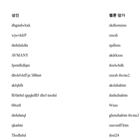
성인
웹툰 망가
dbgmdwhxk
zkdlsemxns
wjwvkfrP
xnszh
diehdxkdla
zpdlxns
AVMANY
akdrkxns
fpemfkdlqm
doslwhdk
dhvkfvkfFpt 588net
xnszh tlwms2
akfqhfh
akslzhalrtm
BJdiehd qjqqkdBJ dlsrl tnsdnl
dudnzhalrtm
69snfl
Wxns
diehdanql
ghenzhalrtm tlwms2
qkarhtn
xnsvmfFlrtm
Thsdhrhd
dosl24