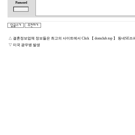
o
Password
7
0.
c
o
m
김
해
△
결혼정보업체 정보들은 최고의 사이트에서 Click 【 domclub.top 】 동네
미
프
▽
미국 광우병 발생
진
구
매
v
n
n
d
3
3
m.
x
o
o
d
8
5.
c
o