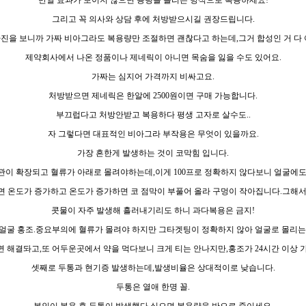
만일 효과가 보이지 않으면 용량을 늘리는 방식으로 복용하세요!
그리고 꼭 의사와 상담 후에 처방받으시길 권장드립니다.
사진을 보니까 가짜 비아그라도 복용량만 조절하면 괜찮다고 하는데,그거 합성인 거 다 
제약회사에서 나온 정품이나 제네릭이 아니면 목숨을 잃을 수도 있어요.
가짜는 심지어 가격까지 비싸고요.
처방받으면 제네릭은 한알에 2500원이면 구매 가능합니다.
부끄럽다고 처방안받고 복용하다 평생 고자로 살수도..
자 그렇다면 대표적인 비아그라 부작용은 무엇이 있을까요.
가장 흔한게 발생하는 것이 코막힘 입니다.
관이 확장되고 혈류가 아래로 몰려야하는데,이게 100프로 정확하지 않다보니 얼굴에도
면 온도가 증가하고 온도가 증가하면 코 점막이 부풀어 올라 구멍이 작아집니다.그해서
콧물이 자주 발생해 흘러내기리도 하니 과다복용은 금지!
얼굴 홍조.중요부의에 혈류가 몰려야 하지만 그타겟팅이 정확하지 않아 얼굴로 몰리는
 해결돠고,또 어두운곳에서 약을 먹다보니 크게 티는 안나지만,홍조가 24시간 이상 
셋째로 두통과 현기증 발생하는데,발생비율은 상대적이로 낮습니다.
두통은 열애 한명 꼴.