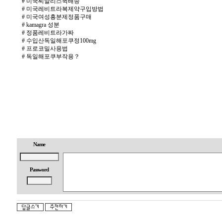
후
#
미국씨­알리스퀵배송
기
V
#
미국레­비트라복제약구입방법
i
#
미국여성흥분제정품구매
a
#
kamagra 성분
g
#
정품레­비트라가짜
r
#
수입산독일해포쿠정100mg
a
#
프로코밀사용법
S
#
독일해포쿠부작용？
i
l
o
m.
y
u
d
o
8
2.
c
o
Name
m
h
e
a
Password
l
t
h
d
b
m.
x