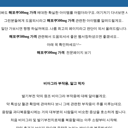
해봐도
해포쿠500mg 가격
에대한 확실한 아이템를 어렵더라구요..여기저기 다녀보면 시간
그런분들에게 도움되시라고
해포쿠500mg 가격
관련한 아이템를 알려드릴게요..
일단 가보시면 짱짱 하실꺼에요..나름 최고의 페이지라고 판단이 되서 올려드립니다.
해포쿠500mg 가격
관련해서 도움되셔셔 좋은 웹서칭하셨으면 좋겠네요...
아래 꼭 확인하세요^^~
해포쿠500mg 가격
전문페이지 보기
비아그라 부작용, 알고 먹자
발기부전 약의 원조 비아그라 부작용에 대해 알아볼게요.
약 특성상 혈관 확장에 관여하다 보니 그에 관련한 부작용이 주를 이루는데요.
용량을 과다복용할시에는 거의 대부분의 사람들이 비슷한 증상을 호소하게 됩니다.
처음 비아그라 및 발기부전치료제를 복용할 때는 아주 소량부터 시작해.