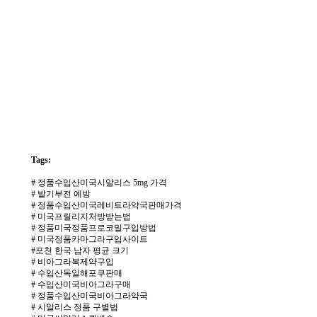
k
o
r
e
a
v
i
a
g
r
a
m.
Tags:
y
o
#
정품수입산미국시­알리스 5mg 가격
m
#
발기부전 예방
o
#
정품수입산미국레­비트라약국판매가격
8
#
미국프­릴리지처방받는법
0.
#
정품미국정품프로코밀구입방법
c
#
미국정품카마그라구입사이트
o
#
포천 한국 남자 평균 크기
m
주
#
비­아그라복제약구입
소
#
수입산독일해포쿠판매
야
미
#
수입산미국비­아그라구매
프
#
정품수입산미국비­아그라약국
진
#
시알리스 정품 구별법