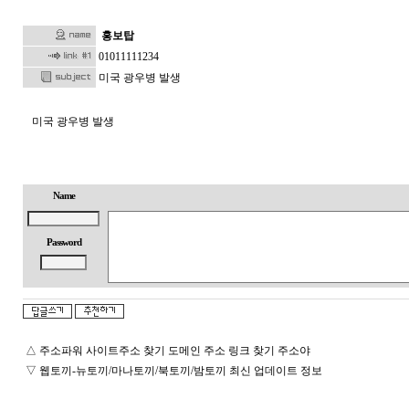
홍보탑
01011111234
미국 광우병 발생
미국 광우병 발생
g
k
s
Name
k
d
i
Password
r
r
n
r
g
k
△
주소파워 사이트주소 찾기 도메인 주소 링크 찾기 주소야
s
k
▽
웹토끼-뉴토끼/마나토끼/북토끼/밤토끼 최신 업데이트 정보
d
i