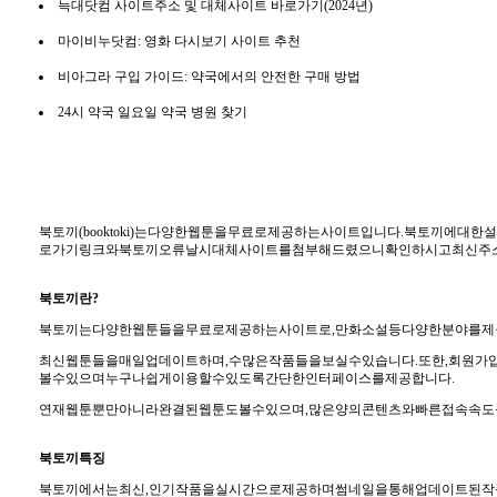
늑대닷컴 사이트주소 및 대체사이트 바로가기(2024년)
마이비누닷컴: 영화 다시보기 사이트 추천
비아그라 구입 가이드: 약국에서의 안전한 구매 방법
24시 약국 일요일 약국 병원 찾기
북토끼(booktoki)는다양한웹툰을무료로제공하는사이트입니다.북토끼에
로가기링크와북토끼오류날시대체사이트를첨부해드렸으니확인하시고최신주
북토끼란?
북토끼는다양한웹툰들을무료로제공하는사이트로,만화소설등다양한분야를제
최신웹툰들을매일업데이트하며,수많은작품들을보실수있습니다.또한,회원
볼수있으며누구나쉽게이용할수있도록간단한인터페이스를제공합니다.
연재웹툰뿐만아니라완결된웹툰도볼수있으며,많은양의콘텐츠와빠른접속속도
북토끼특징
북토끼에서는최신,인기작품을실시간으로제공하며썸네일을통해업데이트된작