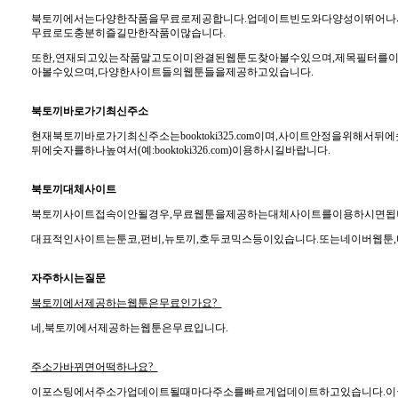
북토끼에서는다양한작품을무료로제공합니다.업데이트빈도와다양성이뛰어나
무료로도충분히즐길만한작품이많습니다.
또한,연재되고있는작품말고도이미완결된웹툰도찾아볼수있으며,제목필터를이
아볼수있으며,다양한사이트들의웹툰들을제공하고있습니다.
북토끼바로가기최신주소
현재북토끼바로가기최신주소는booktoki325.com이며,사이트안정을위
뒤에숫자를하나높여서(예:booktoki326.com)이용하시길바랍니다.
북토끼대체사이트
북토끼사이트접속이안될경우,무료웹툰을제공하는대체사이트를이용하시면됩
대표적인사이트는툰코,펀비,뉴토끼,호두코믹스등이있습니다.또는네이버웹툰,
자주하시는질문
북토끼에서제공하는웹툰은무료인가요?
네,북토끼에서제공하는웹툰은무료입니다.
주소가바뀌면어떡하나요?
이포스팅에서주소가업데이트될때마다주소를빠르게업데이트하고있습니다.이