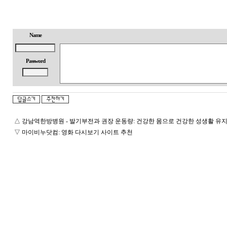
Name
Password
△
강남역한방병원 - 발기부전과 권장 운동량: 건강한 몸으로 건강한 성생활 유
▽
마이비누닷컴: 영화 다시보기 사이트 추천