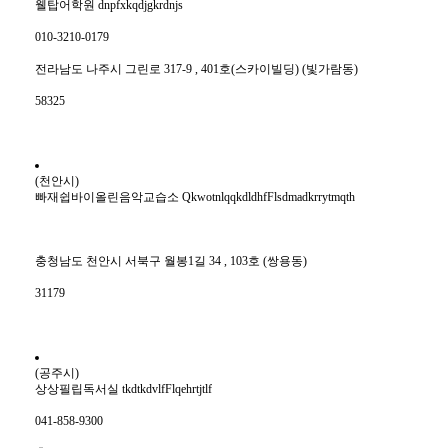
웰탑어학원 dnpfxkqdjgkrdnjs
010-3210-0179
전라남도 나주시 그린로 317-9 , 401호(스카이빌딩) (빛가람동)
58325
(천안시)
빠재쉽바이올린음악교습소 QkwotnlqqkdldhfFlsdmadkrrytmqth
충청남도 천안시 서북구 월봉1길 34 , 103호 (쌍용동)
31179
(공주시)
상상필립독서실 tkdtkdvlfFlqehrtjtlf
041-858-9300