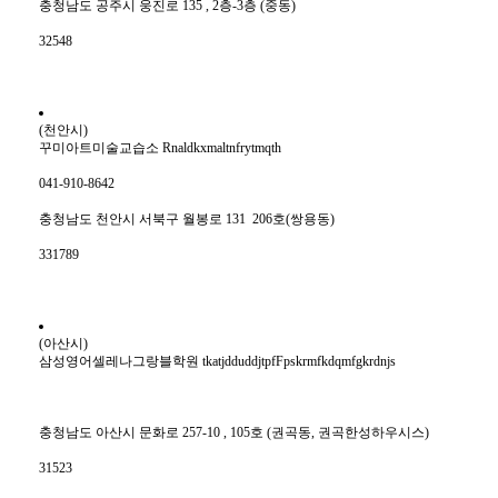
충청남도 공주시 웅진로 135 , 2층-3층 (중동)
32548
(천안시)
꾸미아트미술교습소 Rnaldkxmaltnfrytmqth
041-910-8642
충청남도 천안시 서북구 월봉로 131 206호(쌍용동)
331789
(아산시)
삼성영어셀레나그랑블학원 tkatjdduddjtpfFpskrmfkdqmfgkrdnjs
충청남도 아산시 문화로 257-10 , 105호 (권곡동, 권곡한성하우시스)
31523