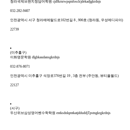
청라국제브랜치청담어학원 cjdfkrnrwpqmfosclcjdekadjgkrdnjs
032-282-9407
인천광역시 서구 청라에메랄드로102번길 8 , 906호 (청라동, 우성메디피아)
22739
(미추홀구)
이화명문학원 dlghkaudansgkrdnjs
032-876-8071
인천광역시 미추홀구 석정로376번길 19 , 3층 전부 (주안동, 뷰티플월드)
22127
(서구)
두산위브삼성영어쎈수학학원 entksdnlqmtkatjdduddjTpstngkrgkrdnjs