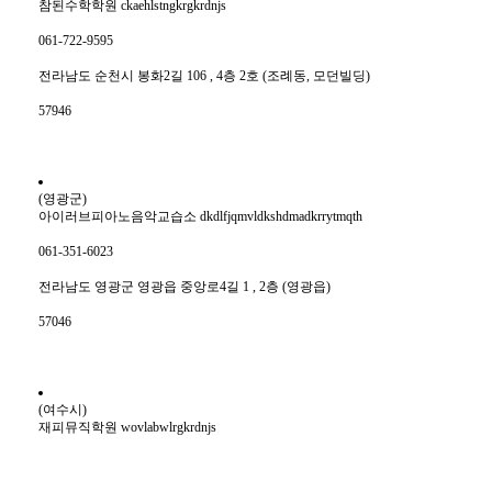
참된수학학원 ckaehlstngkrgkrdnjs
061-722-9595
전라남도 순천시 봉화2길 106 , 4층 2호 (조례동, 모던빌딩)
57946
(영광군)
아이러브피아노음악교습소 dkdlfjqmvldkshdmadkrrytmqth
061-351-6023
전라남도 영광군 영광읍 중앙로4길 1 , 2층 (영광읍)
57046
(여수시)
재피뮤직학원 wovlabwlrgkrdnjs