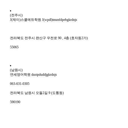
(전주시)
J(제이)스쿨에듀학원 J(wpdl)tmznfdpebgkrdnjs
전라북도 전주시 완산구 우전로 90 , 4층 (효자동2가)
55065
(남원시)
연세영어학원 dustpduddjgkrdnjs
063-631-0305
전라북도 남원시 오들2길 9 (도통동)
590190