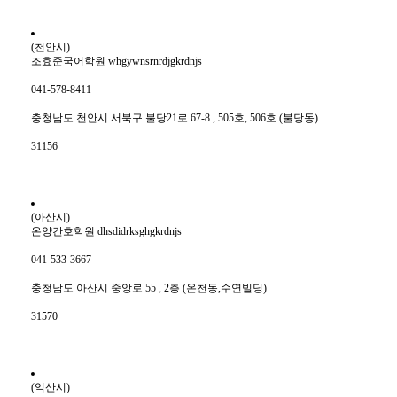
(천안시)
조효준국어학원 whgywnsrnrdjgkrdnjs
041-578-8411
충청남도 천안시 서북구 불당21로 67-8 , 505호, 506호 (불당동)
31156
(아산시)
온양간호학원 dhsdidrksghgkrdnjs
041-533-3667
충청남도 아산시 중앙로 55 , 2층 (온천동,수연빌딩)
31570
(익산시)