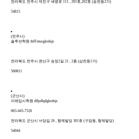
전라북도 전주시 덕진구 세병로 111 , 201호,202호 (송천동2가)
54815
(전주시)
솔루션학원 thfFntusgkrdnjs
전라북도 전주시 완산구 송정2길 21 , 2층 (삼천동1가)
560811
(군산시)
이레입시학원 dlfpdlqtlgkrdnjs
063-445-7526
전라북도 군산시 서당길 26 , 형제빌딩 301호 (구암동, 형제빌딩)
54044