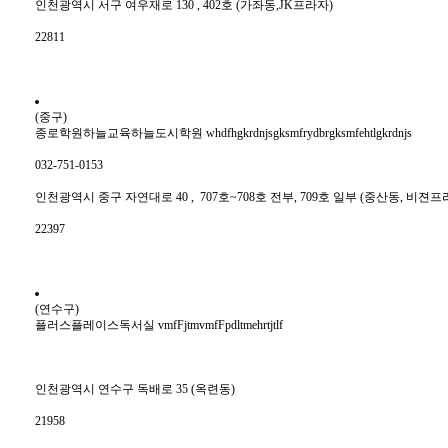
인천광역시 서구 여우재로 130 , 402호 (가좌동,JK프라자)
22811
(중구)
종로학원하늘교육하늘도시학원 whdfhgkrdnjsgksmfrydbrgksmfehtlgkrdnjs
032-751-0153
인천광역시 중구 자연대로 40 , 707호~708호 전부, 709호 일부 (중산동, 비젼프라
22397
(연수구)
플러스플레이스독서실 vmfFjtmvmfFpdltmehrtjtlf
인천광역시 연수구 독배로 35 (옥련동)
21958