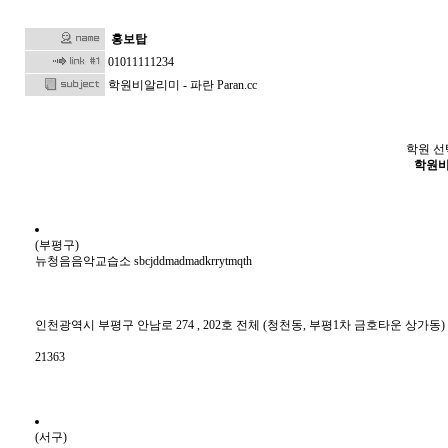
홍보탑
01011111234
학원비알리미 - 파란 Paran.cc
학원 선
학원비알
(부평구)
뉴청음음악교습소 sbcjddmadmadkrrytmqth
인천광역시 부평구 안남로 274 , 202호 전체 (청천동, 부평1차 금호타운 상가동)
21363
(서구)