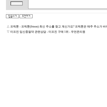
△
프릭툰 - 프릭툰(frtoon) 최신 주소를 찾고 계신가요? 프릭툰은 매주 주소가
▽
미프진 임신중절약 관련상담 - 미프진 구매 1위 - 우먼온리원