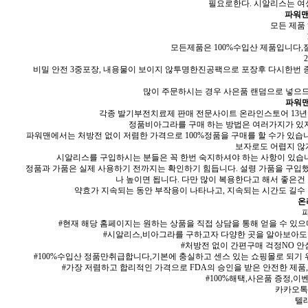
필요로한다. 시알리스는 여
파워맨
모든 제품
모든제품은 100%수입산 제품입니다
비밀 안전 3중포장, 내용물이 보이지 않투명한진공팩으로 포장후 다시한번 종
많이 주문하시는 경우 사은품 랜덤으로 넣으
파워맨
각종 발기부전치료제 판매 전문사이트 온라인스토어 13년동
정품비아그라를 구매 하는 방법은 여러가지가 있지
파워맨에서는 처방전 없이 저렴한 가격으로 100%정품을 구매를 할 수가 있습니
보자로도 어렵지 않
시알리스를 구입하시는 분들은 꼭 한번 숙지하셔야 하는 사항이 있습니
정품과 가품은 실제 사용하기 전까지는 확인하기 힘듭니다. 설령 가품을 구입
나 높이면 됩니다. 다만 많이 복용한다고 해서 좋은건
약효가 지속되는 동안 부작용이 나타나고, 지속되는 시간도 길수
온
#현재 해당 홈페이지는 원하는 상품을 직접 상담을 통해 얻을 수 있으
#시알리스,비아그라를 구하고자 다양한 곳을 알아보아도 
#처방전 없이 간편구매 걱정NO 안
#100%수입산 정품만취급합니다,기본에 충실하고 센스 있는 쇼핑몰로 되기
#가장 저렴하고 합리적인 가격으로 FDA의 승인을 받은 안전한 제품
#100%해택,사은품 증정,이벤
카카오톡 
텔