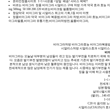
온라인정품사이트 1+1+사은품 +당일 배송! 서비스 팍팍!!
바르는 비아그라 정품 비아그라 시알리스 구매 처방 가격 약국 효과 효능 지속시간
mg 500mg 50 100 200 220 바르는비아크림 필름형비아그라
청담약국 비아그라 및 시알리스 최고의 기회,1등 비아 마켓
정품비아그라 약국 비아그라 복용법,비아그라 처방,비아그라 효능,비아그
아그라필름,비아그라 유통기한,비아그라처방전,필름비아그라,
비아그라처방 비아그라효능 비아그라복용법
시알리스처방 시알리스효과 시알리스
비아
비아그라는 오늘날 대부분의 남성들이 겪고 있는 발기부전을 치료하기 위해 개발
다. 요즘은 발기부전 발병연령이 낮아지고 있는 추세로 기존의 발기부전은 40대
본적으로 남성 생식기관의 낮은 혈류양의 원인입니다. 비아그라는 이러한 말 
전세계적으로 많은 남성에게 인기가 있는 제품 입니다. 시중에는 발기부전을 치
징을 잘 이해 하고 사용
비
1+1
전세계 
성분/함량 1
실데나필시트르
(별규)....14
1+1
C20 이 음각된
시알리스(CIALIS)가 효과적