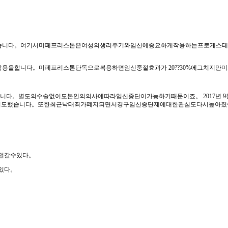
습니다。여기서미페프리스톤은여성의생리주기와임신에중요하게작용하는프로게스테
을합니다。미페프리스톤단독으로복용하면임신중절효과가 20??30%에그치지만미
다。별도의수술없이도본인의의사에따라임신중단이가능하기때문이죠。 2017년 9
동참하기도했습니다。또한최근낙태죄가폐지되면서경구임신중단제에대한관심도다시높
덜갈수있다。
있다。