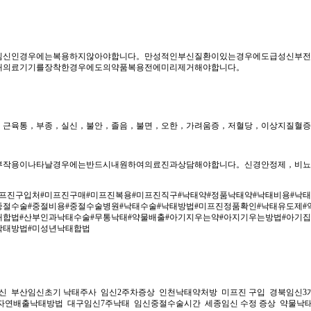
임신인경우에는복용하지않아야합니다。만성적인부신질환이있는경우에도급성신부전
내의료기기를장착한경우에도의약품복용전에미리제거해야합니다。
，근육통，부종，실신，불안，졸음，불면，오한，가려움증，저혈당，이상지질혈증
부작용이나타날경우에는반드시내원하여의료진과상담해야합니다。신경안정제，비뇨
미프진구입처#미프진구매#미프진복용#미프진직구#낙태약#정품낙태약#낙태비용#낙
중절수술#중절비용#중절수술병원#낙태수술#낙태방법#미프진정품확인#낙태유도제#
태합법#산부인과낙태수술#무통낙태#약물배출#아기지우는약#아지기우는방법#아기
낙태방법#미성년낙태합법
신 부산임신초기 낙태주사 임신2주차증상 인천낙태약처방 미­프진 구입 경북임신
 자연배출낙태방법 대구임신7주낙태 임신중절수술시간 세종임신 수정 증상 약물