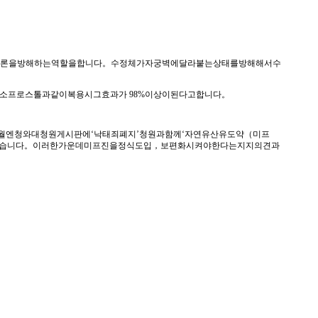
론을방해하는역할을합니다。수정체가자궁벽에달라붙는상태를방해해서수
소프로스톨과같이복용시그효과가 98%이상이된다고합니다。
월엔청와대청원게시판에‘낙태죄폐지’청원과함께‘자연유산유도약（미프
아졌습니다。이러한가운데미프진을정식도입，보편화시켜야한다는지지의견과