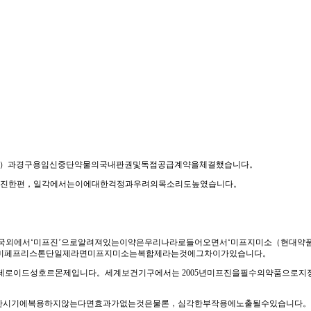
national）과경구용임신중단약물의국내판권및독점공급계약을체결했습니다。
어진한편，일각에서는이에대한걱정과우려의목소리도높였습니다。
국외에서‘미프진’으로알려져있는이약은우리나라로들어오면서‘미프지미소（현대약품）
진’이미페프리스톤단일제라면미프지미소는복합제라는것에그차이가있습니다。
테로이드성호르몬제입니다。세계보건기구에서는 2005년미프진을필수의약품으로지
시기에복용하지않는다면효과가없는것은물론，심각한부작용에노출될수있습니다。미