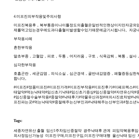
4.미프진의부작용및주의사항
미프진복용후，복부통증이나이틀정도의출혈은일반적인현상이지만자궁외
제를먹고있는경우에도과다출혈이발생할수있기때문에금기시됩니다。자궁
부작용사례
흔한부작용
말초부종，고혈압，피로，두통，어지러움，구토，식욕감퇴，복통，설사
심각한부작용
호흡곤란，세균감염，의식소실，심근경색，골반내감염증，패혈증등심한
합니다。
#미프진#정품미프진#미프진가격#미프진부작용#미프진후기#미페프렉스#
태알약#먹는낙태약#임신초기낙태#임신초기증상#임신중절약#자연유산약#
#임신중절수술부작용#중절약#낙태후기#약물유산과정#여의사진료처방#낙
프진파는곳#먹는낙태약#중절해주는산부인과#낙태해주는산부인과#청소년
Tags:
세종자연유산 출혈 임신1주차임신중절약 광주낙태후 관계 피임약복용후임
외사정임신가능성 미프진구매,미프진구입,미프진구매대행 울산낙태 임신