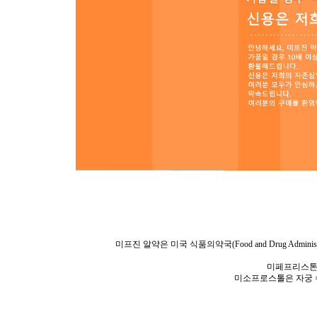
미프진 알약은 미국 식품의약국(Food and Drug Adm
미페프리스톤을
미소프로스톨은 자궁 