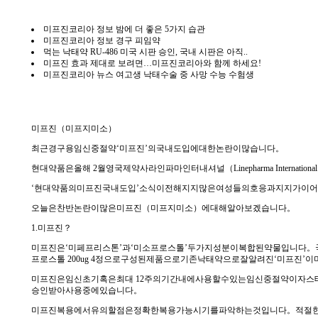
미프진코리아 정보 밤에 더 좋은 5가지 습관
미프진코리아 정보 경구 피임약
먹는 낙태약 RU-486 미국 시판 승인, 국내 시판은 아직..
미프진 효과 제대로 보려면…미프진코리아와 함께 하세요!
미프진코리아 뉴스 여고생 낙태수술 중 사망 수능 수험생
미프진（미프지미소）
최근경구용임신중절약‘미프진’의국내도입에대한논란이많습니다。
현대약품은올해 2월영국제약사라인파마인터내셔널（Linepharma Inter
‘현대약품의미프진국내도입’소식이전해지지많은여성들의호응과지지가이
오늘은찬반논란이많은미프진（미프지미소）에대해알아보겠습니다。
1.미프진？
미프진은‘미페프리스톤’과‘미소프로스톨’두가지성분이복합된약물입니다。
프로스톨 200ug 4정으로구성된제품으로기존낙태약으로잘알려진‘미프
미프진은임신초기혹은최대 12주의기간내에사용할수있는임신중절약이자스
승인받아사용중에있습니다。
미프진복용에서유의할점은정확한복용가능시기를파악하는것입니다。적절한