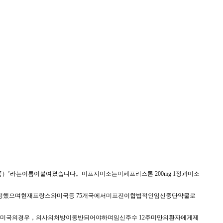
’라는이름이붙여졌습니다。미프지미소는미페프리스톤 200mg 1정과미소
정했으며현재프랑스와미국등 75개국에서미프진이합법적인임신중단약물로
국의경우，의사의처방이동반되어야하며임신주수 12주미만의환자에게제