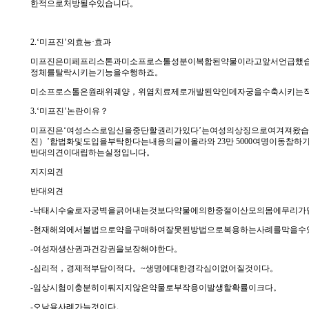
한적으로처방될수있습니다。
2.‘미프진’의효능·효과
미프진은미페프리스톤과미소프로스톨성분이복합된약물이라고앞서언급했
정체를탈락시키는기능을수행하죠。
미소프로스톨은원래위궤양，위염치료제로개발된약인데자궁을수축시키는작용
3.‘미프진’논란이유？
미프진은‘여성스스로임신을중단할권리가있다’는여성의상징으로여겨져왔습니
진）’합법화및도입을부탁한다는내용의글이올라와 23만 5000여명이
반대의견이대립하는실정입니다。
지지의견
반대의견
-낙태시수술로자궁벽을긁어내는것보다약물에의한중절이산모의몸에무리가
-현재해외에서불법으로약을구매하여잘못된방법으로복용하는사례를막을수
-여성재생산권과건강권을보장해야한다。
-심리적，경제적부담이적다。~생명에대한경각심이없어질것이다。
-임상시험이충분히이뤄지지않은약물로부작용이발생할확률이크다。
-오남용사례가늘것이다。