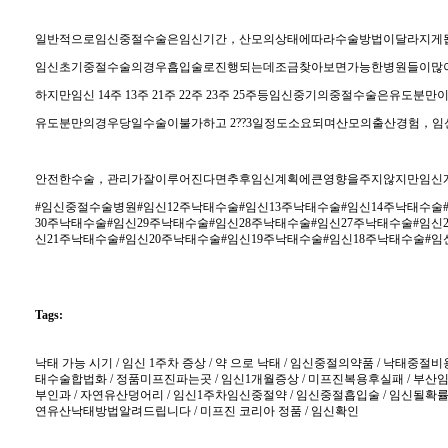
일반적으로임신중절수술은임신기간，산모의상태에따라수술방법이달라지게
임신초기중절수술의경우흡입술로진행되는데조금찾아보면가능한병원들이많
하지만임신 14주 13주 21주 22주 23주 25주등임신중기의중절수술은
유도분만의경우당일수술이불가하고 2??3일정도소요되며산모의출산경험
안전한수술，관리가잘이루어진다면추후임신계획에큰영향을주지않지만임신
#임신중절수술병원#임신12주낙태수술#임신13주낙태수술#임신14주낙태수
30주낙태수술#임신29주낙태수술#임신28주낙태수술#임신27주낙태수술#임신
신21주낙태수술#임신20주낙태수술#임신19주낙태수술#임신18주낙태수술#
Tags:
낙태 가능 시기 / 임신 1주차 증상 / 약 으로 낙태 / 임신중절의약품 / 낙태중절비
태수술합법화 / 정품미프진파는곳 / 임신1개월증상 / 미프진복용후실패 / 부산임신
부인과 / 자연유산덩어리 / 임신1주차임신중절약 / 임신중절흡입술 / 임신될확률 
연유산낙태방법알려드립니다 / 미프진 코리아 정품 / 임신확인