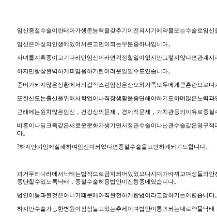
임신중절수술이란태아가생존능력을갖추기이전의시기에약물또는수술로임신
임신은여성의인생에있어서큰고민이되는부분중하나입니다。
자녀를계획중이고기다리던임신이라면걱정할일이없지만그렇지않다면관계시
하지만항상완벽하게피임을하기란어려운일일수도있습니다。
준비가되지않은상황에서의갑작스런임신은산모와가족모두에게큰혼란으로다
또한산모는출산을위해서학업이나직장생활을중단해야하기도하며많은노력과
근래에는원치않은임신，건강상의문제，경제적문제，가치관등의이유로중절
비혼이나딩크족같은새로운문화가생기면서정관수술이나난관수술같은영구적
다。
?하지만피임에실패하여임신이되었다면중절수술을고민하게되기도합니다。
과거우리나라에서낙태는법적으로금지되어있었으나시대가바뀌고여성들의안전
중단할수있도록낙태，중절수술허용법안이진행중에있습니다。
법안이통과된것은아니기때문에아직완전하게합법이라고말하기는어렵습니다
하지만수술가능한병원이점점늘고있는추세이며법안이통과되는대로약물낙태