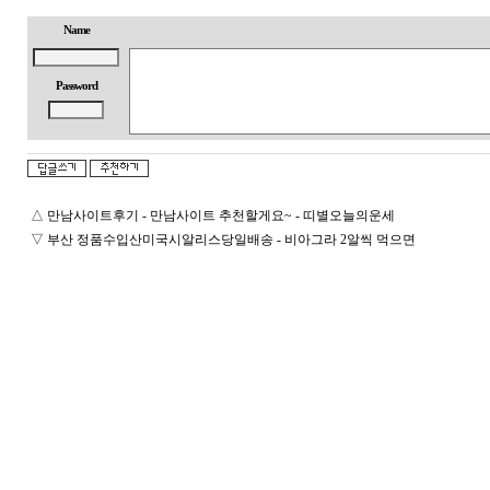
Name
Password
△
만남사이트후기 - 만남사이트 추천할게요~ - 띠­별­오­늘­의­운­세
▽
부산 정품수입산미국시­알리스당일배송 - 비아그라 2알씩 먹으면