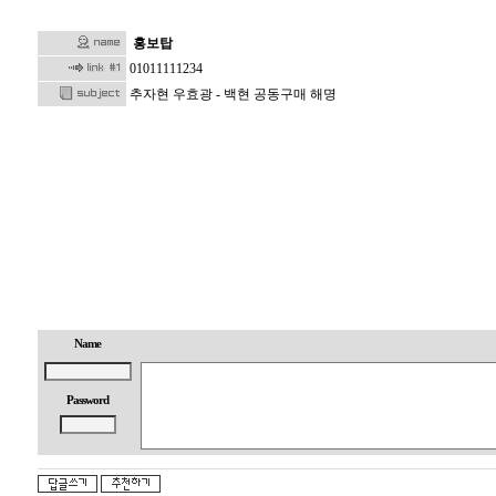
홍보탑
01011111234
추자현 우효광 - 백현 공동구매 해명
6
8
2
Name
3
7
Password
1
2
1