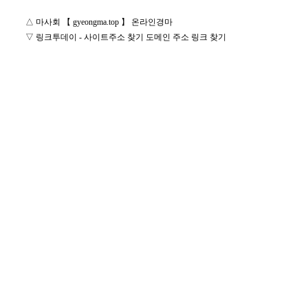
1
0
△
마사회 【 gyeongma.top 】 온라인경마
8
▽
링크투데이 - 사이트주소 찾기 도메인 주소 링크 찾기
6
5
5
9
1
2
7
1
3
3
1
3
8
2
6
6