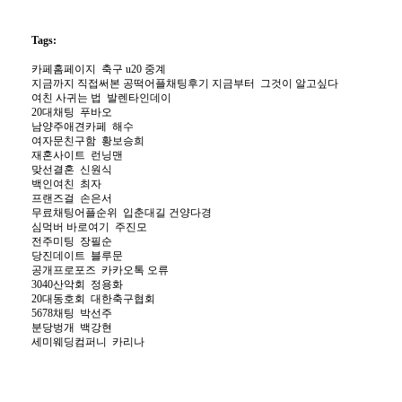
Tags:
카­페­홈­페­이­지
축구 u20 중계
지금까지 직접써본 공떡어플채팅후기 지금부터
그것이 알고싶다
여­친­ ­사­귀­는­ ­법
발렌타인데이
20대채팅
푸바오
남­양­주­애­견­카­페
해수
여­자­문­친­구­함
황보승희
재혼사이트
런닝맨
맞선결혼
신원식
백­인­여­친
최자
프­랜­즈­걸
손은서
무료채팅어플순위
입춘대길 건양다경
심먹버 바로여기
주진모
전­주­미­팅
장필순
당­진­데­이­트
블루문
공­개­프­로­포­즈
카카오톡 오류
3040산악회
정용화
2­0­대­동­호­회
대한축구협회
5678채팅
박선주
분­당­벙­개
백강현
세미웨딩컴퍼니
카리나