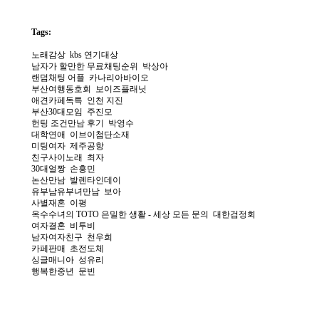
Tags:
노­래­감­상
kbs 연기대상
남자가 할만한 무료채팅순위
박상아
랜­덤­채­팅­ ­어­플
카나리아바이오
부산여행동호회
보이즈플래닛
애­견­카­페­독­특
인천 지진
부­산­3­0­대­모­임
주진모
헌팅 조건만남 후기
박영수
대­학­연­애
이브이첨단소재
미­팅­여­자
제주공항
친­구­사­이­노­래
최자
3­0­대­얼­짱
손흥민
논­산­만­남
발렌타인데이
유부남유부녀만남
보아
사별재혼
이평
옥수수녀의 TOTO 은밀한 생활 - 세상 모든 문의
대한검정회
여자결혼
비투비
남­자­여­자­친­구
천우희
카­페­판­매
초전도체
싱­글­매­니­아
성유리
행복한중년
문빈