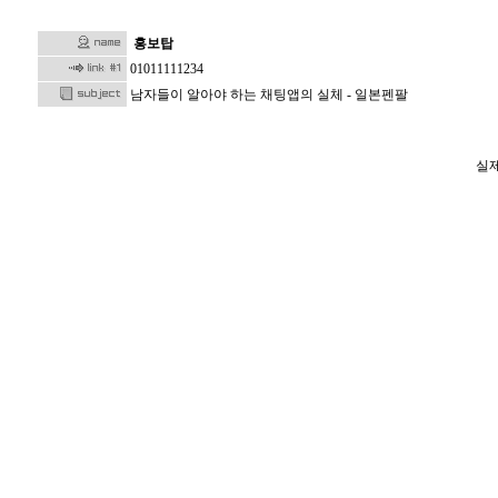
홍보탑
01011111234
남자들이 알아야 하는 채팅앱의 실체 - 일­본­펜­팔
실제