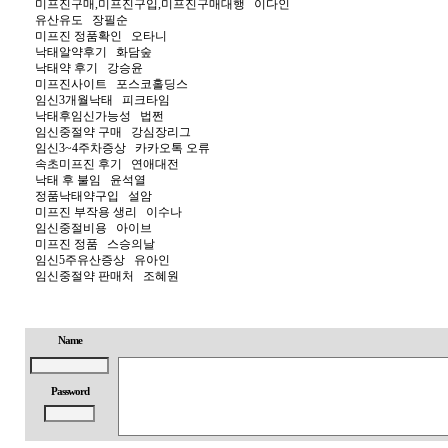
미프진구매,미프진구입,미프진구매대행
이다인
유산유도
장필순
미프진 정품확인
오타니
낙태알약후기
화담숲
낙태약 후기
강승윤
미프진사이트
포스코홀딩스
임신3개월낙태
피크타임
낙태후임신가능성
법쩐
임신중절약 구매
강심장리그
임신3~4주차증상
카카오톡 오류
속초미프진 후기
연애대전
낙태 후 불임
윤석열
정품낙태약구입
설암
미프진 부작용 생리
이수나
임신중절비용
아이브
미프진 정품
스승의날
임신5주유산증상
유아인
임신중절약 판매처
조혜원
Name
Password