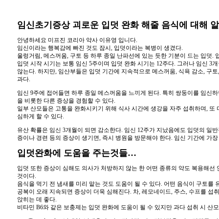
임신초기증상 괴로운 입덧 완화 해줄 음식에 대해 
안녕하세요 미프진 코리아 약사 이유영 입니다.
임신이라는 행복감에 빠진 것도 잠시, 입덧이라는 복병이 생겼다.
울렁거림, 메스꺼움, 구토 등 하루 종일 난파선에 있는 듯한 기분이 드는 입덧.
입덧 시작 시기는 보통 임신 5주이며 입덧 완화 시기는 12주다. 그러나 임신 
않는다. 하지만, 임산부들은 입덧 기간에 지속적으로 메스꺼움, 식욕 감소, 구토,
과다.
임신 9주에 접어들면 하루 종일 메스꺼움을 느끼게 된다. 특히 쌍둥이를 임신하
을 비롯한 다른 증상을 경험할 수 있다.
일부 산모들은 고통을 완화시키기 위해 식사 시간에 생강을 자주 섭취하며, 또 
심하게 할 수 있다.
유산 확률은 임신 3개월이 되면 감소한다. 임신 12주가 지났음에도 입덧의 일반적
증이나 경련 등의 증상이 생기면, 즉시 병원을 방문해야 한다. 임신 기간에 가장
입덧완화에 도움을 주는것들…
입덧 또한 증상이 심해도 의사가 처방하지 않는 한 어떤 종류의 약도 복용해선 
것이다.
음식을 먹기 전 냄새를 미리 맡는 것도 도움이 될 수 있다. 어떤 음식이 구토를 
공복이 오래 지속되면 증상이 더욱 심해진다. 차, 레모네이드, 주스, 수프를 섭
앉히는 데 좋다.
비타민 B6와 같은 보충제는 입덧 완화에 도움이 될 수 있지만 과다 섭취 시 산