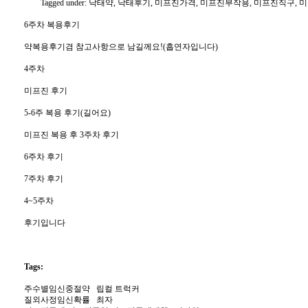
Tagged under: 낙태약, 낙태후기, 미프진가격, 미프진부작용, 미프진직구
6주차 복용후기
약복용후기겸 참고사항으로 남길께요!(흡연자입니다)
4주차
미프진 후기
5-6주 복용 후기(길어요)
미프진 복용 후 3주차 후기
6주차 후기
7주차 후기
4~5주차
후기입니다
Tags:
주수별임신중절약
립컬 트럭커
질외사정임신확률
최자