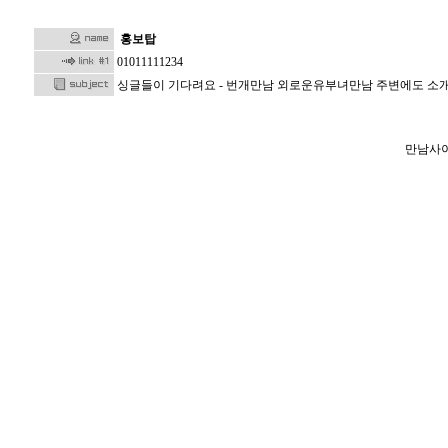
홍보탑
01011111234
싱글들이 기다려요 - 번개만남 외로운유부녀만남 주변에도 소
만남사이