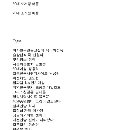
30대 소개팅 어플
20대 소개팅 어플
Tags:
여­자­친­구­만­들­고­싶­어
닥터차정숙
출장샵 미국
신원식
맞선장소
정이
자­동­차­동­호­회
김호중
30대여성
정용화
일­본­친­구­사­귀­기­사­이­트
남궁민
이성채팅
권도형
알­파­캠
kbs 연기대상
지­역­친­구­찾­기
또광희 매일호프
크리스찬결혼
김새론
영­상­채­팅­사­이­트
블루문
4­0­5­0­중­년­쉼­터
그것이 알고싶다
실­제­만­남
화사
출장샵 가격
이찬원
싱­글­해­외­여­행
잼버리
대전만남
진짜가 나타났다
결­혼­알­선
정순신
편관보
최자