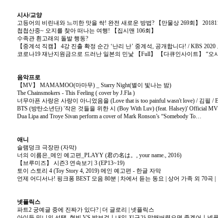
시사/교양
고등어의 비린내와 느끼한 맛을 싹! 완전 새로운 방법? 【만물상 269회】 201811
첩첩산중~ 오지를 찾아 떠나는 여행! 【집시맨 106회】
수족관 흰고래의 돌발 행동?
【중계석 직캠】 4강 진출 확정 순간 ‘난리 난’ 중계석, 공개합니다! / KBS 2020 도
코로나19 재난지원금으로 드러난 일본의 민낯 【Full】 【다큐인사이트】 “오사카 하
음악프로
【MV】 MAMAMOO(마마무) _ Starry Night(별이 빛나는 밤)
The Chainsmokers - This Feeling ( cover by J.Fla )
너무아픈 사랑은 사랑이 아니었음을 (Love that is too painful wasn't love) / 김필 / E
BTS (방탄소년단) '작은 것들을 위한 시 (Boy With Luv) (feat. Halsey)' Official MV
Dua Lipa and Troye Sivan perform a cover of Mark Ronson’s “Somebody To…
애니
슬램덩크 극장판 (자막)
너의 이름은_메인 예고편_PLAYY (君の名は。, your name., 2016)
【브루미즈】 시즌3 연속보기 3 (EP13~19)
토이 스토리 4 (Toy Story 4, 2019) 메인 예고편 - 한글 자막
언제 어디서나! 핑크퐁 BEST 모음 80분 | 차에서 듣는 동요 | 상어 가족 외 70곡
넷플릭스
파트2 궁예글 중에 진짜가 있다? | 더 글로리 | 넷플릭스
아이들 민니의 선택, 현빈 VS 박보검ㅣ내일 지구가 망해버렸으면 좋겠어ㅣ넷