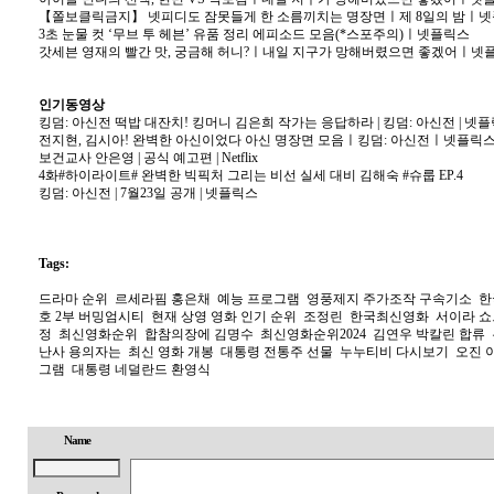
【쫄보클릭금지】 넷피디도 잠못들게 한 소름끼치는 명장면ㅣ제 8일의 밤ㅣ
3초 눈물 컷 ‘무브 투 헤븐’ 유품 정리 에피소드 모음(*스포주의)ㅣ넷플릭스
갓세븐 영재의 빨간 맛, 궁금해 허니?ㅣ내일 지구가 망해버렸으면 좋겠어ㅣ넷
인기동영상
킹덤: 아신전 떡밥 대잔치! 킹머니 김은희 작가는 응답하라 | 킹덤: 아신전 | 넷
전지현, 김시아! 완벽한 아신이었다 아신 명장면 모음ㅣ킹덤: 아신전ㅣ넷플릭
보건교사 안은영 | 공식 예고편 | Netflix
4화#하이라이트# 완벽한 빅픽처 그리는 비선 실세 대비 김해숙 #슈룹 EP.4
킹덤: 아신전 | 7월23일 공개 | 넷플릭스
Tags:
드라마 순위 르세라핌 홍은채 예능 프로그램 영풍제지 주가조작 구속기소 한
호 2부 버밍엄시티 현재 상영 영화 인기 순위 조정린 한국최신영화 서이라 쇼
정 최신영화순위 합참의장에 김명수 최신영화순위2024 김연우 박칼린 합류 
난사 용의자는 최신 영화 개봉 대통령 전통주 선물 누누티비 다시보기 오진 
그램 대통령 네덜란드 환영식
Name