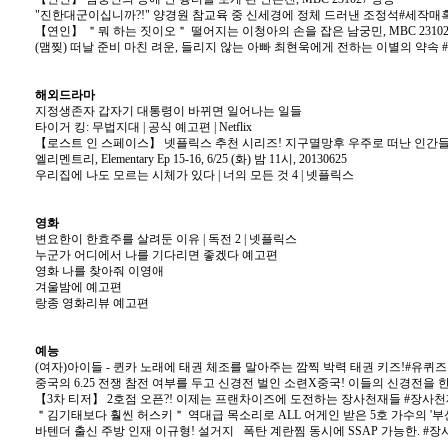
"진한대군이십니까?!" 양경원 참교육 중 신세경에 정체 드러낸 조정석#세작매혹된자들 
【연인】 ＂뭐 하는 짓이오＂ 떨어지는 이청아의 손을 잡은 남궁민, MBC 23102
(맴찢) 떠날 준비 마친 려운, 들리지 않는 아빠 최현욱에게 전하는 이별의 약속 #반짝
해외드라마
지정생존자 갑자기 대통령이 바뀌면 일어나는 일들
타이거 킹: 무법지대 | 공식 예고편 | Netflix
【로스트 인 스페이스】 넷플릭스 추천 시리즈! 지구멸망후 우주로 떠난 인간들
엘리멘트리, Elementary Ep 15-16, 6/25 (화) 밤 11시, 20130625
우리집에 나도 모르는 시체가 있다 | 너의 모든 것 4 | 넷플릭스
영화
변요한이 한효주를 살려둔 이유 | 독전 2 | 넷플릭스
누군가 어디에서 나를 기다리면 좋겠다 예고편
영화 나를 찾아줘 이영애
겨울밤에 예고편
랑종 영화리뷰 예고편
예능
(여자)아이들 - 퀸카 노래에 태권 체조를 말아주는 깜찍 박력 태권 키즈!#유퀴즈온더블
중국의 6.25 전쟁 참전 여부를 두고 신경전 벌인 소련X중국! 이들의 신경전을 
【3차 티저】 2호점 오픈?! 이제는 프랜차이즈에 도전하는 장사천재들 #장사천재
＂김기태보다 훨씬 허스키＂ 역대급 목소리로 ALL 어게인 받은 5호 가수의 '부산에
바텐더 출신 주방 인재 이규형! 설거지 폭탄 계란찜 동시에 SSAP 가능한. #장사천재백