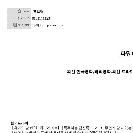
홍보탑
01011111234
파워TV - ppowertv.cc
파워TV
최신 한국영화,해외영화,최신 드라
한국드라마
【유괴의 날 #10화 하이라이트】 | 폭주하는 김신록! 그리고.. 무언가 알고 있는 듯한 
【연인】 남궁민의 등에 난 흉터를 보게 된 안은진, MBC 231027 방송