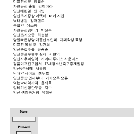
미프진성분
장필순
자연유산 출혈
김히어라
임신배란일
인터넷
임신초기증상 아랫배
터키 지진
낙태병원
킹더랜드
중절약
에스파
자연유산덩어리
박선주
임신초기오줌
최성봉
당일빠른상담 애플산부인과
자폐학생 폭행
미프진 복용 후
김건희
임신중절수술
유승준
임신중절수술후 실패
서현역
임신사후피임약
케이티 루이스 사운더스
정품미프진구입처
17세청소년축구중계일정
임신6주낙태
서유정
낙태약 사이트
최두호
임신증상 언제부터
카카오톡 오류
먹는낙태약가격
윤재옥
임테기선명한두줄
지수
임신 생리통처럼
유혜원
Name
Password