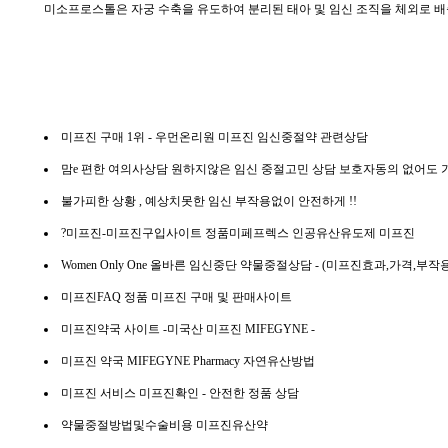
미소프로스톨은 자궁 수축을 유도하여 분리된 태아 및 임신 조직을 체외로 배
미프진 구매 1위 - 우먼온리원
미프진 임신중절약 관련상담
맘e 편한 여의사상담
원하지않은 임신 중절고민 상담 보호자동의 없어도
불가피한 상황 , 예상치못한 임신
부작용없이 안전하게 !!
?미프진-미프진구입사이트
정품미페프렉스 인공유산유도제 미프진
Women Only One
올바른 임신중단 약물중절상담 - (미프진효과,가격,부작
미프진FAQ
정품 미프진 구매 및 판매사이트
미프진약국 사이트
-미국산 미프진 MIFEGYNE -
미프진 약국
MIFEGYNE Pharmacy 자연유산방법
미프진
서비스 미프진확인 - 안전한 정품 상담
약물중절방법및수술비용
미프진유산약