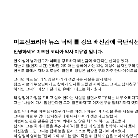
미프진코리아 뉴스 낙태 를 강요 배신감에 극단적
안녕하세요 미프진 코리아 약사 이유영 입니다.
한 여성이 남자친구가 낙태를 강요하자 배신감에 극단적인 선택을 했다.
지난 24일(현지 시간) 온라인 미디어는 중국에 사는 22살 여성이 남자친구의 협박 
한부모 밑에서 자라 외로움이 많던 리 잉잉은 남자친구와 자주 만나 데이트를
그러던 어느 날, 리 잉잉은 아기가 생겼다는 사실을 알게 됐다.
평소 서로의 부모님에게도 찾아가 인사를 드렸던 사이였고, 그녀도 남자친구
하지만 그녀의 예상과 달리 판 유에의 태도는 차가웠다.
리 잉잉이 가정을 꾸리고 싶어 한다는 사실을 알면서도 “우리는 너무 어리다”
그는 “나중에 다시 임신한다면 그때 결혼하자”고 여자친구를 달래기까지 했다.
또한 낙태 수술 이후 남자친구가 다른 여성과 어울리며 자신을 흉본 사실을 알
그녀는 어쩔 수 없이 남자친구에게 다시 아이가 생겼다고 말했다.
이번에도 판은 결혼은 입 밖에 꺼내지도 않은 채 낙태하라고 강요했다.
심지어 그는 차라리 돈을 주겠다며 3개월 동안 리 잉잉을 협박하기까지 했다.
배신감을 느낀 그녀는 집에 불을 질러 스스로 목숨을 끊기에 이르렀다.
리 잉잉의 엄마는 “판과 그의 부모는 딸이 죽은 뒤 전혀 모습을 보이지 않았다