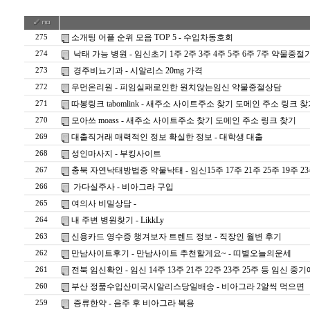
소개팅 어플 순위 모음 TOP 5 - 수­입­차­동­호­회
275
낙태 가능 병원 - 임신초기 1주 2주 3주 4주 5주 6주 7주 
274
경주비뇨기과 - 시알리스 20mg 가격
273
우먼온리원 - 피임실패로인한 원치않는임신 약물중절상담
272
따봉링크 tabomlink - 새주소 사이트주소 찾기 도메인 주소 링크 
271
모아쓰 moass - 새주소 사이트주소 찾기 도메인 주소 링크 찾기
270
대출직거래 매력적인 정보 확실한 정보 - 대학생 대출
269
성인마사지 - 부킹사이트
268
충북 자연낙태방법중 약물낙태 - 임신15주 17주 21주 25주 1
267
가다실주사 - 비아그라 구입
266
여의사 비밀상담 -
265
내 주변 병원찾기 - LikkLy
264
신용카드 영수증 챙겨보자 트렌드 정보 - 직장인 월변 후기
263
만남사이트후기 - 만남사이트 추천할게요~ - 띠­별­오­늘­의­운­세
262
전북 임신확인 - 임신 14주 13주 21주 22주 23주 25주 등
261
부산 정품수입산미국시­알리스당일배송 - 비아그라 2알씩 먹으면
260
증류한약 - 음주 후 비아그라 복용
259