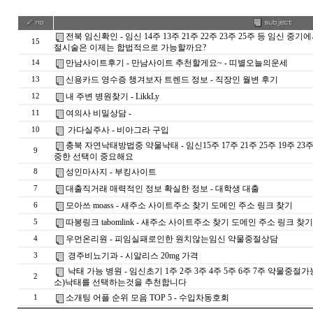
전북 임신확인 - 임신 14주 13주 21주 22주 23주 25주 등 임신
15
절시술은 이제는 합법적으로 가능할까요?
만남사이트후기 - 만남사이트 추천할게요~ - 띠­별­오­늘­의­운­세
14
신용카드 영수증 챙겨보자 트렌드 정보 - 직장인 월변 후기
13
내 주변 병원찾기 - LikkLy
12
여의사 비밀상담 -
11
가다실주사 - 비아그라 구입
10
충북 자연낙태방법중 약물낙태 - 임신15주 17주 21주 25주 19주
9
중한 선택이 중요해요
성인마사지 - 부킹사이트
8
대출직거래 매력적인 정보 확실한 정보 - 대학생 대출
7
모아쓰 moass - 새주소 사이트주소 찾기 도메인 주소 링크 찾기
6
따봉링크 tabomlink - 새주소 사이트주소 찾기 도메인 주소 링크 찾기
5
우먼온리원 - 피임실패로인한 원치않는임신 약물중절상담
4
경주비뇨기과 - 시알리스 20mg 가격
3
낙태 가능 병원 - 임신초기 1주 2주 3주 4주 5주 6주 7주 약물
2
소)낙태를 선택하는것을 추천합니다
소개팅 어플 순위 모음 TOP 5 - 수­입­차­동­호­회
1