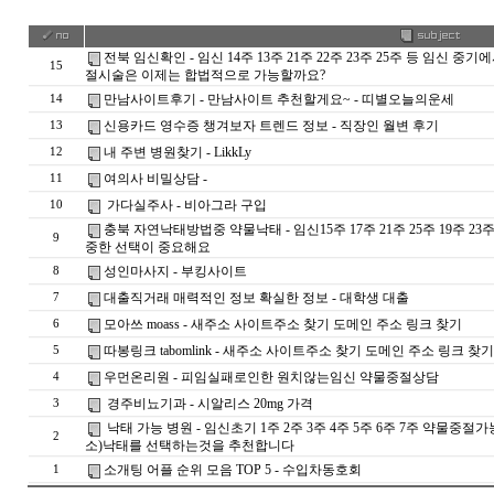
전북 임신확인 - 임신 14주 13주 21주 22주 23주 25주 등 임신
15
절시술은 이제는 합법적으로 가능할까요?
만남사이트후기 - 만남사이트 추천할게요~ - 띠­별­오­늘­의­운­세
14
신용카드 영수증 챙겨보자 트렌드 정보 - 직장인 월변 후기
13
내 주변 병원찾기 - LikkLy
12
여의사 비밀상담 -
11
가다실주사 - 비아그라 구입
10
충북 자연낙태방법중 약물낙태 - 임신15주 17주 21주 25주 19주
9
중한 선택이 중요해요
성인마사지 - 부킹사이트
8
대출직거래 매력적인 정보 확실한 정보 - 대학생 대출
7
모아쓰 moass - 새주소 사이트주소 찾기 도메인 주소 링크 찾기
6
따봉링크 tabomlink - 새주소 사이트주소 찾기 도메인 주소 링크 찾기
5
우먼온리원 - 피임실패로인한 원치않는임신 약물중절상담
4
경주비뇨기과 - 시알리스 20mg 가격
3
낙태 가능 병원 - 임신초기 1주 2주 3주 4주 5주 6주 7주 약물
2
소)낙태를 선택하는것을 추천합니다
소개팅 어플 순위 모음 TOP 5 - 수­입­차­동­호­회
1