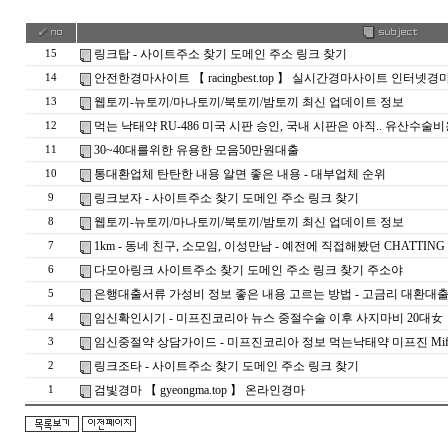
링크탑 - 사이트주소 찾기 도메인 주소 링크 찾기
15
안전한경마사이트 【 racingbest.top 】 실시간경마사이트 인터넷
14
웹토끼-뉴토끼/마나토끼/북토끼/밤토끼 최신 업데이트 정보
13
먹는 낙태약 RU-486 미국 시판 승인, 국내 시판은 아직.. 유산
12
30~40대를위한 유용한 모음50만원대출
11
통대환업체 탄탄한 내용 알면 좋은 내용 - 대부업체 순위
10
링크보자 - 사이트주소 찾기 도메인 주소 링크 찾기
9
웹토끼-뉴토끼/마나토끼/북토끼/밤토끼 최신 업데이트 정보
8
1km - 동네 친구, 소모임, 이성만남 - 예전에 직접해봤던 CHATTING
7
다모아링크 사이트주소 찾기 도메인 주소 링크 찾기 주소야
6
은행대출서류 가성비 정보 좋은 내용 고르는 방법 - 고금리 대환대
5
임신확인시기 - 미프진코리아 뉴스 중절수술 이후 사지마비 20대女
4
임신중절약 상담가이드 - 미프진코리아 정보 먹는낙태약 미프진 Mifepr
3
링크조타 - 사이트주소 찾기 도메인 주소 링크 찾기
2
검빛경마 【 gyeongma.top 】 온라인경마
1