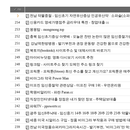
전남 약물중절 - 임신초기 자연유산증상 인공유산약 : 소파술(소
신용카드 영세가맹점주 금리우대 특전 - 창업대출
254
[1]
몽몽탑 - mongmong.top
253
충북 임신초기증상 아랫배 - 오늘은 찬반 논란이 많은 임신중절가
252
강남역한방병원 - 발기부전과 권장 운동량: 건강한 몸으로 건강한
251
북토끼(booktoki) 사이트주소 및 대체사이트 바로가기
250
마이비누닷컴: 영화 다시보기 사이트 추천
249
링크탑 - 사이트주소 찾기 도메인 주소 링크 찾기
248
프릭툰 - 프릭툰(frtoon) 최신 주소를 찾고 계신가요? 프릭툰은
247
비아그라 약국 Power Man
246
미프진 임신중절약 관련상담 - 미프진 구매 1위 - 우먼온리원
245
학원비알리미 - 파란 Paran.cc
244
직장인인터넷대출 장점은 내가 찾던 정보 - 주택담보대출
243
파워TV - ppowertv.cc
242
광주 임신8주낙태 - 임신중기 14주 16주 18주 20주 22주 23
241
세종 미국 시알리스 구입 - 정품 비아그라 부작용과 구매 방법에 
240
전남 미국정품슈퍼카마그라지속시간 - 발기부전, ‘비아그라’만 먹
239