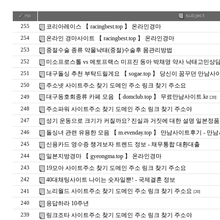
코리아레이스 【 racingbest.top 】 온라인경마
255
온라인 경마사이트 【 racingbest.top 】 온라인경마
254
중절수술 종류 약물낙태(중절)수술후 몸관리방법
253
미소프로스톨 vs 메토프랙스 미프진 동아 박채영 약사 낙태고민상
252
대구돌싱 추천 부탁드릴게요 【 sogae.top 】 당신이 꿈꾸던 만남사
251
주소넷 사이트주소 찾기 도메인 주소 링크 찾기 주소요
250
대­구­동­호­회­종­류 카페 모음 【 domclub.top 】 무료만남사이트.kr
249
[20]
주소파워 사이트주소 찾기 도메인 주소 링크 찾기 주소야
248
성기 운동으로 크기가 커질까요? 진실과 거짓에 대한 설명 일본
247
돌싱녀 관련 유용한 모음 【 m.evenday.top 】 만남사이트후기 -
246
신용카드 영수증 챙겨보자 트렌드 정보 - 채무통합 대환대출
245
일본지방경마 【 gyeongma.top 】 온라인경마
244
19모아 사이트주소 찾기 도메인 주소 링크 찾기 주소요
243
40대채팅사이트 나이는 숫자일뿐! - 국­제­결­혼­ ­정­보
242
노리월드 사이트주소 찾기 도메인 주소 링크 찾기 주소요
241
[20]
응답하라 10주년
240
링크조타 사이트주소 찾기 도메인 주소 링크 찾기 주소야
239