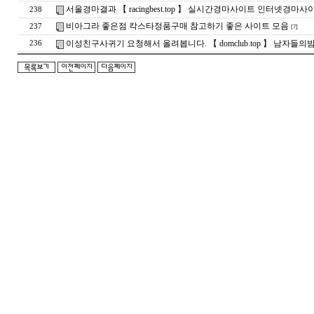
서울경마결과 【 racingbest.top 】 실시간경마사이트 인터넷경마사
238
비아그라 좋은점 칵스타정품구매 참고하기 좋은 사이트 모음
237
[7]
이성친구사귀기 요청해서 올려봅니다. 【 domclub.top 】 남자들의
236