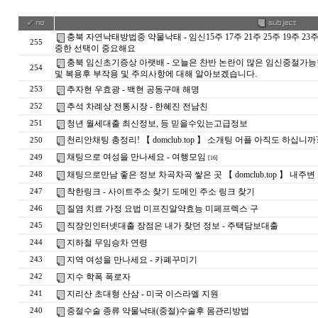
충북 자연낙태방법중 약물낙태 - 임신15주 17주 21주 25주 19주
255
중한 선택이 중요해요
충북 임신초기증상 아랫배 - 오늘은 찬반 논란이 많은 임신중절가능
254
및 복용후 부작용 및 주의사항에 대해 알아보겠습니다.
추자현 우효광 - 백현 공동구매 해명
253
추석 차례상 전통시장 - 한혜진 전남친
252
청년 월세대출 최신정보, 등 믿을수있는고급정보
251
천리안채팅 총정리! 【 domclub.top 】 소개팅 어플 아직도 하십니까
250
채팅으로 여성을 만나세요 - 여행모임
249
[16]
채­팅­으­로­만­남 좋은 정보 차곡차곡 쌓은 곳 【 domclub.top 】 내
248
착한링크 - 사이트주소 찾기 도메인 주소 링크 찾기
247
질염 치료 가정 요법 미프진알약효능 미페프렉스 구
246
직장인인터넷대출 장점은 내가 찾던 정보 - 주택담보대출
245
지하철 무임승차 연령
244
지역 여성을 만나세요 - 카­폐­꾸­미­기
243
지수 학폭 폭로자
242
지리산 초대형 산삼 - 미국 이스라엘 지원
241
중절수술 종류 약물낙태(중절)수술후 몸관리방법
240