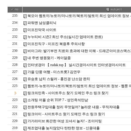
북모아 웹토끼/뉴토끼/마나토끼/북토끼/밤토끼 최신 업데이트 정보 
235
파워맨 남성클리닉
234
미프진약국 사이트
233
누누티비 시즌2 최신 주소(실시간 업데이트 완료)
232
미프진직구 - 미프진 복용후 주의사항
231
비아그라: 발기부전 치료와 효과에 대한 이해 - 드래곤아이코스맥스
230
내 주변 병원찾기 - 케이알좀
229
인터넷경마 【 rudak.top 】 실시간경마사이트 인터넷경마사이트
228
가을 단풍 여행 - 미스트롯3 김연우
227
유승호 납치 스릴러 - 홍진경 난소암 완치
226
웹토끼-뉴토끼/마나토끼/북토끼/밤토끼 최신 업데이트 정보 - 웹툰
225
링크의민족 - 사이트주소 찾기 도메인 주소 링크 찾기
소개팅 어플 순위 TOP 7 - 성­인­즉­석­만­남
223
전원주택구입대출 정리 무엇일까? 놀라운 내용 - 무직자대출
222
링크아이 - 사이트주소 찾기 도메인 주소 링크 찾기
221
가가라이브 화끈한 여성 꼬셔서 놀자! - 조­이­미­팅
220
제조업대출 늦지않았다 탄탄한 정보 - 신용대출
219