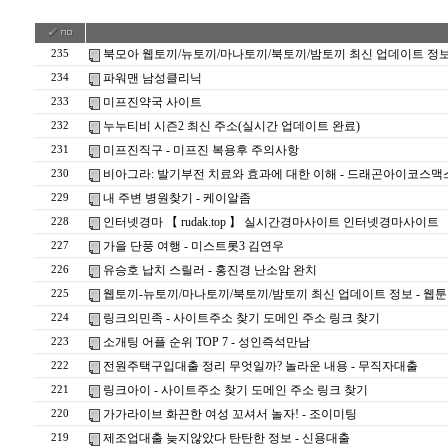
북모아 웹토끼/뉴토끼/마나토끼/북토끼/밤토끼 최신 업데이트 정보
235
파워맨 남성클리닉
234
미프진약국 사이트
233
누누티비 시즌2 최신 주소(실시간 업데이트 완료)
232
미프진직구 - 미프진 복용후 주의사항
231
비아그라: 발기부전 치료와 효과에 대한 이해 - 드래곤아이코스맥
230
내 주변 병원찾기 - 케이알좀
229
인터넷경마 【 rudak.top 】 실시간경마사이트 인터넷경마사이트
228
가을 단풍 여행 - 미스트롯3 김연우
227
유승호 납치 스릴러 - 홍진경 난소암 완치
226
웹토끼-뉴토끼/마나토끼/북토끼/밤토끼 최신 업데이트 정보 - 웹
225
링크의민족 - 사이트주소 찾기 도메인 주소 링크 찾기
224
소개팅 어플 순위 TOP 7 - 성­인­즉­석­만­남
223
전원주택구입대출 정리 무엇일까? 놀라운 내용 - 무직자대출
222
링크아이 - 사이트주소 찾기 도메인 주소 링크 찾기
221
가가라이브 화끈한 여성 꼬셔서 놀자! - 조­이­미­팅
220
제조업대출 늦지않았다 탄탄한 정보 - 신용대출
219