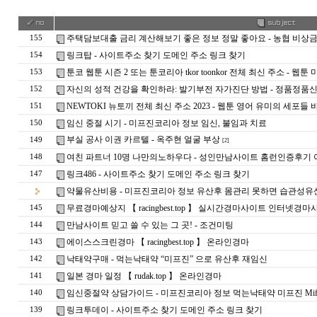
주택담보대출 금리 계산해보기 좋은 정보 정말 좋아요 - 농협 비상
155
링크탑 - 사이트주소 찾기 도메인 주소 링크 찾기
154
툰코 웹툰 시즌 2 또는 툰코리아 tkor toonkor 전체 최신 주소 - 웹툰 
153
자신의 성적 건강을 확인하라: 발기부전 자가진단 방법 - 정품정
152
NEWTOKI 뉴토끼 전체 최신 주소 2023 - 웹툰 영어 유미의 세포들
151
임신 중절 시기 - 미프진코리아 정보 임신, 불임과 치료
150
부실 공사 이권 카르텔 - 옥주현 얼굴 부상
149
[2]
여친 파트너 10명 나만의노하우다 - 성인만남사이트 홈런인증후기
148
링크486 - 사이트주소 찾기 도메인 주소 링크 찾기
147
약물유산비용 - 미프진코리아 정보 유산후 몸관리 못하면 습관성유
무료경마예상지 【 racingbest.top 】 실시간경마사이트 인터넷경
145
만남사이트 믿고 쓸 수 있는 그 곳! - 조­건­미­팅
144
에이스스크린경마 【 racingbest.top 】 온라인경마
143
낙태약구매 - 먹는낙태약 “미프진” 으로 유산후 재임신
142
일본 경마 일정 【 rudak.top 】 온라인경마
141
임신중절약 상담가이드 - 미프진코리아 정보 먹는낙태약 미프진 Mifepr
140
링크투데이 - 사이트주소 찾기 도메인 주소 링크 찾기
139