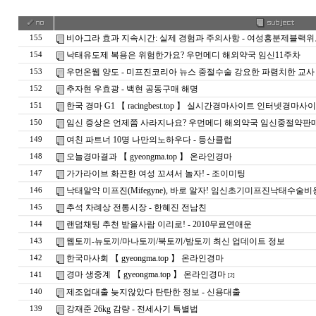
비아그라 효과 지속시간: 실제 경험과 주의사항 - 여성흥분제블랙
155
낙태유도제 복용은 위험한가요? 우먼메디 해외약국 임신11주차
154
우먼온웹 양도 - 미프진코리아 뉴스 중절수술 강요한 파렴치한 교사
153
추자현 우효광 - 백현 공동구매 해명
152
한국 경마 G1 【 racingbest.top 】 실시간경마사이트 인터넷경마사
151
임신 증상은 언제쯤 사라지나요? 우먼메디 해외약국 임신중절약판
150
여친 파트너 10명 나만의노하우다 - 등­산­클­럽
149
오늘경마결과 【 gyeongma.top 】 온라인경마
148
가가라이브 화끈한 여성 꼬셔서 놀자! - 조­이­미­팅
147
낙태알약 미프진(Mifegyne), 바로 알자! 임신초기미프진낙태수
146
추석 차례상 전통시장 - 한혜진 전남친
145
랜덤채팅 추천 받을사람 이리로! - 2­0­1­0­무­료­연­애­운
144
웹토끼-뉴토끼/마나토끼/북토끼/밤토끼 최신 업데이트 정보
143
한국마사회 【 gyeongma.top 】 온라인경마
142
경마 생중계 【 gyeongma.top 】 온라인경마
141
[2]
제조업대출 늦지않았다 탄탄한 정보 - 신용대출
140
강재준 26kg 감량 - 전세사기 특별법
139