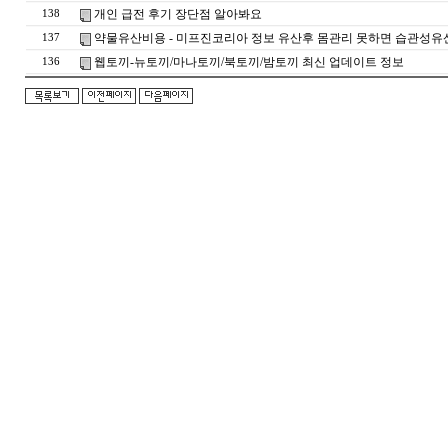
개인 급전 후기 장단점 알아봐요
138
약물유산비용 - 미프진코리아 정보 유산후 몸관리 못하면 습관성유
137
웹토끼-뉴토끼/마나토끼/북토끼/밤토끼 최신 업데이트 정보
136