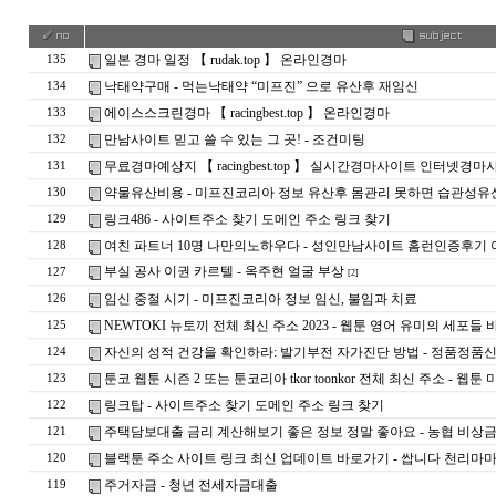
일본 경마 일정 【 rudak.top 】 온라인경마
135
낙태약구매 - 먹는낙태약 “미프진” 으로 유산후 재임신
134
에이스스크린경마 【 racingbest.top 】 온라인경마
133
만남사이트 믿고 쓸 수 있는 그 곳! - 조­건­미­팅
132
무료경마예상지 【 racingbest.top 】 실시간경마사이트 인터넷경
131
약물유산비용 - 미프진코리아 정보 유산후 몸관리 못하면 습관성유
130
링크486 - 사이트주소 찾기 도메인 주소 링크 찾기
129
여친 파트너 10명 나만의노하우다 - 성인만남사이트 홈런인증후기
128
부실 공사 이권 카르텔 - 옥주현 얼굴 부상
127
[2]
임신 중절 시기 - 미프진코리아 정보 임신, 불임과 치료
126
NEWTOKI 뉴토끼 전체 최신 주소 2023 - 웹툰 영어 유미의 세포들
125
자신의 성적 건강을 확인하라: 발기부전 자가진단 방법 - 정품정
124
툰코 웹툰 시즌 2 또는 툰코리아 tkor toonkor 전체 최신 주소 - 웹툰 
123
링크탑 - 사이트주소 찾기 도메인 주소 링크 찾기
122
주택담보대출 금리 계산해보기 좋은 정보 정말 좋아요 - 농협 비상
121
블랙툰 주소 사이트 링크 최신 업데이트 바로가기 - 쌉니다 천리마
120
주거자금 - 청년 전세자금대출
119