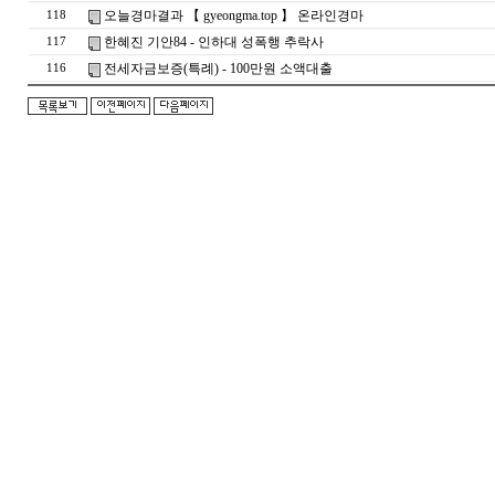
오늘경마결과 【 gyeongma.top 】 온라인경마
118
한혜진 기안84 - 인하대 성폭행 추락사
117
전세자금보증(특례) - 100만원 소액대출
116