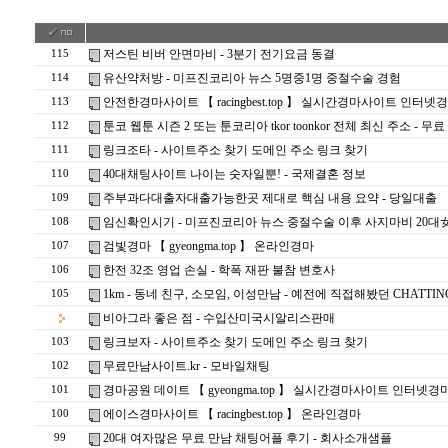
저스틴 비버 안면마비 - 3분기 전기요금 동결
115
유산약처방 - 미프진코리아 뉴스 5명중1명 중절수술 경험
114
안전한경마사이트 【 racingbest.top 】 실시간경마사이트 인터
113
툰코 웹툰 시즌 2 또는 툰코리아 tkor toonkor 전체 최신 주소 - 
112
링크조타 - 사이트주소 찾기 도메인 주소 링크 찾기
111
40대채팅사이트 나이는 숫자일뿐! - 국­제­결­혼­ ­정­보
110
주부과다대출자대출가능한곳 제대로 핵심 내용 요약 - 당일대출
109
임신확인시기 - 미프진코리아 뉴스 중절수술 이후 사지마비 20대
108
검빛경마 【 gyeongma.top 】 온라인경마
107
한전 32조 영업 손실 - 학폭 재판 불참 변호사
106
1km - 동네 친구, 소모임, 이성만남 - 예전에 직접해봤던 CHATTI
105
비아그라 좋은 점 - 수입산미국시­알리스판매
링크보자 - 사이트주소 찾기 도메인 주소 링크 찾기
103
무료만남사이트.kr - 모­바­일­채­팅
102
경마공원 데이트 【 gyeongma.top 】 실시간경마사이트 인터넷
101
에이스경마사이트 【 racingbest.top 】 온라인경마
100
20대 여자많은 무료 만남 채팅어플 후기 - 회­사­소­개­샘­플
99