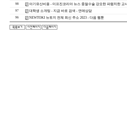
아기유산비용 - 미프진코리아 뉴스 중절수술 강요한 파렴치한 교
98
대학생 소개팅 - 지금 바로 검색 - 연­애­상­담
97
NEWTOKI 뉴토끼 전체 최신 주소 2023 - 다음 웹툰
96