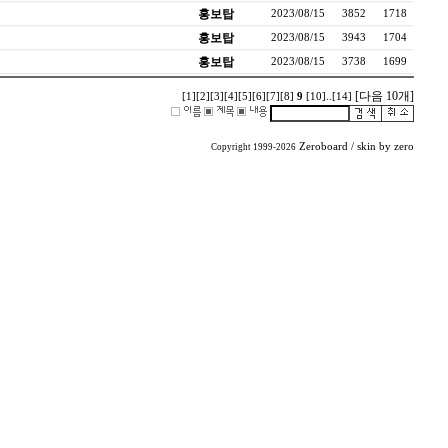
홍보탑
2023/08/15
3852
1718
홍보탑
2023/08/15
3943
1704
홍보탑
2023/08/15
3738
1699
[다음 10개]
[1]
[2]
[3]
[4]
[5]
[6]
[7]
[8]
9
[10]
..
[14]
Zeroboard
/ skin by
zero
Copyright 1999-2026