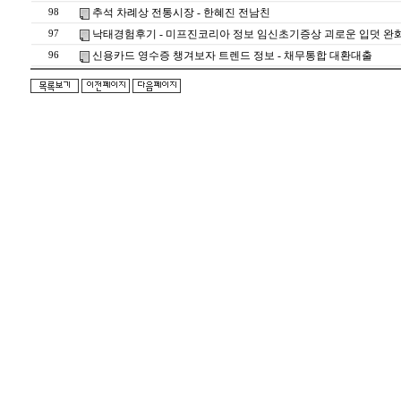
추석 차례상 전통시장 - 한혜진 전남친
98
낙태경험후기 - 미프진코리아 정보 임신초기증상 괴로운 입덧 완화
97
신용카드 영수증 챙겨보자 트렌드 정보 - 채무통합 대환대출
96