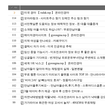
미국 경마 【 rudak.top 】 온라인경마
모아라링크 - 사이트주소 찾기 도메인 주소 링크 찾기
114
서민햇살론 도움되는 정보 매력적인 정보 - 돈 대출 대출중개
113
소개팅 어플 아직도 하십니까? - 무료만남어플
112
메이저경마사이트 【 gyeongma.top 】 온라인경마
111
지역 여성을 만나세요 - 카­폐­꾸­미­기
110
갤럭시 자가 수리 - 미국 인공위성 추락
109
임신 중절 가능시기 - 미프진코리아 정보 유산 후 좋은 음식
108
싱글들이 기다려요 - 번개만남 외로운유부녀만남 주변에도 소개
107
세계 1위 닉스고 【 gyeongma.top 】 온라인경마
106
남자들이 알아야 하는 채팅앱의 실체 - 일­본­펜­팔
105
무료 웹툰 다시보기 미리보기 플랫폼 사이트 TOP 10 - 안나라수
104
‘비아그라’ 살 빼는데도 효과? - 정품칵스타구입
103
만남어플후기써요~ - 만남어플순위,후기,추천 - 스튜어디스결혼
102
[2
3월 데이터 추가 제공 - 방과 후 신현수 인터뷰
101
[1]
자연낙태방법중 약물낙태 - 미프진코리아 뉴스 남자가 낙태를 강
100
가가라이브 화끈한 여성 꼬셔서 놀자! - 40대50대 무료채팅
99