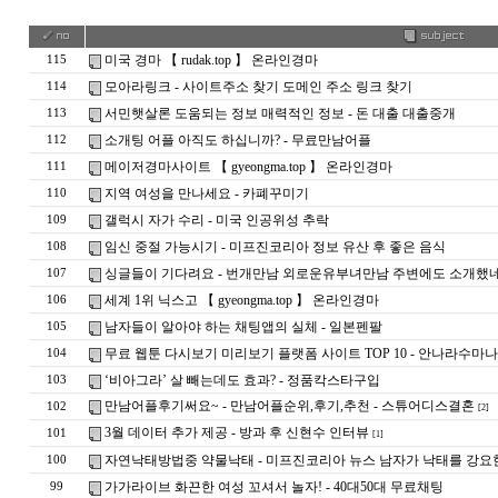
미국 경마 【 rudak.top 】 온라인경마
115
모아라링크 - 사이트주소 찾기 도메인 주소 링크 찾기
114
서민햇살론 도움되는 정보 매력적인 정보 - 돈 대출 대출중개
113
소개팅 어플 아직도 하십니까? - 무료만남어플
112
메이저경마사이트 【 gyeongma.top 】 온라인경마
111
지역 여성을 만나세요 - 카­폐­꾸­미­기
110
갤럭시 자가 수리 - 미국 인공위성 추락
109
임신 중절 가능시기 - 미프진코리아 정보 유산 후 좋은 음식
108
싱글들이 기다려요 - 번개만남 외로운유부녀만남 주변에도 소개했
107
세계 1위 닉스고 【 gyeongma.top 】 온라인경마
106
남자들이 알아야 하는 채팅앱의 실체 - 일­본­펜­팔
105
무료 웹툰 다시보기 미리보기 플랫폼 사이트 TOP 10 - 안나라수마
104
‘비아그라’ 살 빼는데도 효과? - 정품칵스타구입
103
만남어플후기써요~ - 만남어플순위,후기,추천 - 스튜어디스결혼
102
[2]
3월 데이터 추가 제공 - 방과 후 신현수 인터뷰
101
[1]
자연낙태방법중 약물낙태 - 미프진코리아 뉴스 남자가 낙태를 강요
100
가가라이브 화끈한 여성 꼬셔서 놀자! - 40대50대 무료채팅
99