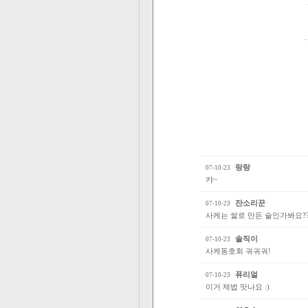
랑랑
07-10-23
캬~
잔소리꾼
07-10-23
사케는 쌀로 만든 술인가봐요??
솔직이
07-10-23
사케동호회 궈궈궈!
퓨리얼
07-10-23
이거 제법 맛나요 :)